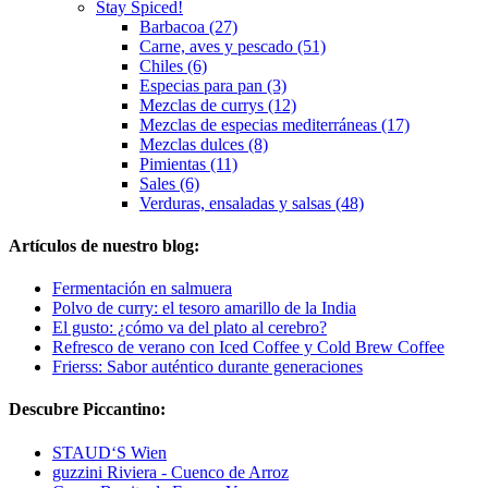
Stay Spiced!
Barbacoa (27)
Carne, aves y pescado (51)
Chiles (6)
Especias para pan (3)
Mezclas de currys (12)
Mezclas de especias mediterráneas (17)
Mezclas dulces (8)
Pimientas (11)
Sales (6)
Verduras, ensaladas y salsas (48)
Artículos de nuestro blog:
Fermentación en salmuera
Polvo de curry: el tesoro amarillo de la India
El gusto: ¿cómo va del plato al cerebro?
Refresco de verano con Iced Coffee y Cold Brew Coffee
Frierss: Sabor auténtico durante generaciones
Descubre Piccantino:
STAUD‘S Wien
guzzini Riviera - Cuenco de Arroz