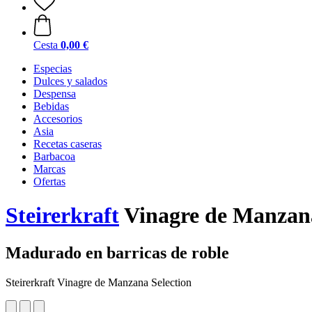
Cesta
0,00 €
Especias
Dulces y salados
Despensa
Bebidas
Accesorios
Asia
Recetas caseras
Barbacoa
Marcas
Ofertas
Steirerkraft
Vinagre de Manzana
Madurado en barricas de roble
Steirerkraft Vinagre de Manzana Selection