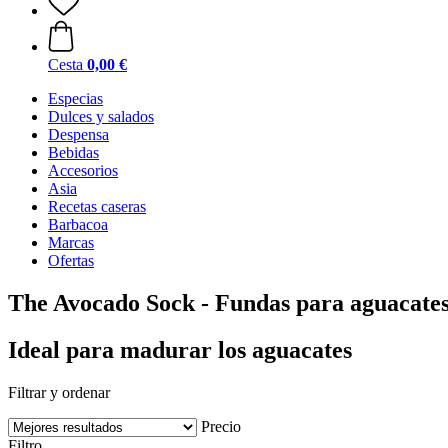
Cesta
0,00 €
Especias
Dulces y salados
Despensa
Bebidas
Accesorios
Asia
Recetas caseras
Barbacoa
Marcas
Ofertas
The Avocado Sock - Fundas para aguacate
Ideal para madurar los aguacates
Filtrar y ordenar
Precio
Filtro