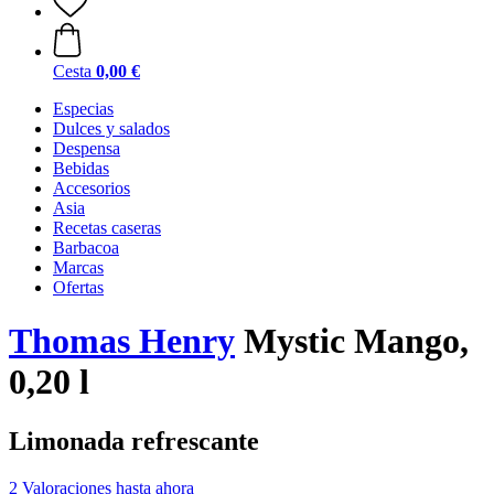
Cesta
0,00 €
Especias
Dulces y salados
Despensa
Bebidas
Accesorios
Asia
Recetas caseras
Barbacoa
Marcas
Ofertas
Thomas Henry
Mystic Mango,
0,20 l
Limonada refrescante
2 Valoraciones hasta ahora