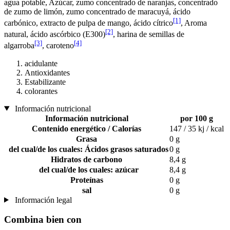
agua potable, Azúcar, zumo concentrado de naranjas, concentrado
de zumo de limón, zumo concentrado de maracuyá, ácido
[1]
carbónico, extracto de pulpa de mango, ácido cítrico
, Aroma
[2]
natural, ácido ascórbico (E300)
, harina de semillas de
[3]
[4]
algarroba
, caroteno
acidulante
Antioxidantes
Estabilizante
colorantes
Información nutricional
Información nutricional
por 100 g
Contenido energético / Calorías
147 / 35 kj / kcal
Grasa
0 g
del cual/de los cuales: Ácidos grasos saturados
0 g
Hidratos de carbono
8,4 g
del cual/de los cuales: azúcar
8,4 g
Proteínas
0 g
sal
0 g
Información legal
Combina bien con