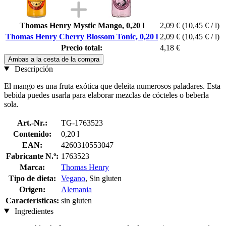
Thomas Henry Mystic Mango, 0,20 l
2,09 €
(10,45 € / l)
Thomas Henry Cherry Blossom Tonic, 0,20 l
2,09 €
(10,45 € / l)
Precio total:
4,18 €
Ambas a la cesta de la compra
Descripción
El mango es una fruta exótica que deleita numerosos paladares. Esta
bebida puedes usarla para elaborar mezclas de cócteles o beberla
sola.
Art.-Nr.:
TG-1763523
Contenido:
0,20 l
EAN:
4260310553047
Fabricante N.º:
1763523
Marca:
Thomas Henry
Tipo de dieta:
Vegano
, Sin gluten
Origen:
Alemania
Características:
sin gluten
Ingredientes