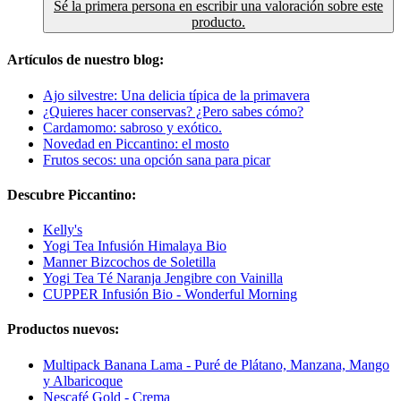
Sé la primera persona en escribir una valoración sobre este
producto.
Artículos de nuestro blog:
Ajo silvestre: Una delicia típica de la primavera
¿Quieres hacer conservas? ¿Pero sabes cómo?
Cardamomo: sabroso y exótico.
Novedad en Piccantino: el mosto
Frutos secos: una opción sana para picar
Descubre Piccantino:
Kelly's
Yogi Tea Infusión Himalaya Bio
Manner Bizcochos de Soletilla
Yogi Tea Té Naranja Jengibre con Vainilla
CUPPER Infusión Bio - Wonderful Morning
Productos nuevos:
Multipack Banana Lama - Puré de Plátano, Manzana, Mango
y Albaricoque
Nescafé Gold - Crema