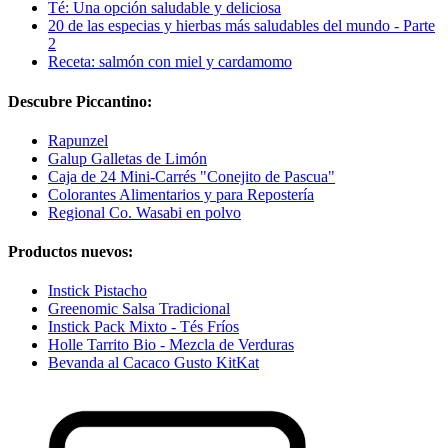
Té: Una opción saludable y deliciosa
20 de las especias y hierbas más saludables del mundo - Parte
2
Receta: salmón con miel y cardamomo
Descubre Piccantino:
Rapunzel
Galup Galletas de Limón
Caja de 24 Mini-Carrés "Conejito de Pascua"
Colorantes Alimentarios y para Repostería
Regional Co. Wasabi en polvo
Productos nuevos:
Instick Pistacho
Greenomic Salsa Tradicional
Instick Pack Mixto - Tés Fríos
Holle Tarrito Bio - Mezcla de Verduras
Bevanda al Cacaco Gusto KitKat