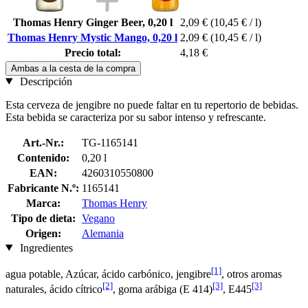
Thomas Henry Ginger Beer, 0,20 l
2,09 €
(10,45 € / l)
Thomas Henry Mystic Mango, 0,20 l
2,09 €
(10,45 € / l)
Precio total:
4,18 €
Ambas a la cesta de la compra
Descripción
Esta cerveza de jengibre no puede faltar en tu repertorio de bebidas.
Esta bebida se caracteriza por su sabor intenso y refrescante.
Art.-Nr.:
TG-1165141
Contenido:
0,20 l
EAN:
4260310550800
Fabricante N.º:
1165141
Marca:
Thomas Henry
Tipo de dieta:
Vegano
Origen:
Alemania
Ingredientes
[1]
agua potable, Azúcar, ácido carbónico, jengibre
, otros aromas
[2]
[3]
[3]
naturales, ácido cítrico
, goma arábiga (E 414)
, E445