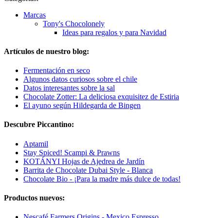
Marcas
Tony's Chocolonely
Ideas para regalos y para Navidad
Artículos de nuestro blog:
Fermentación en seco
Algunos datos curiosos sobre el chile
Datos interesantes sobre la sal
Chocolate Zotter: La deliciosa exquisitez de Estiria
El ayuno según Hildegarda de Bingen
Descubre Piccantino:
Aptamil
Stay Spiced! Scampi & Prawns
KOTÁNYI Hojas de Ajedrea de Jardín
Barrita de Chocolate Dubai Style - Blanca
Chocolate Bio - ¡Para la madre más dulce de todas!
Productos nuevos:
Nescafé Farmers Origins - Mexico Espresso