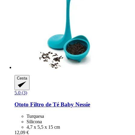
Cesta
5.0 (3)
Ototo
Filtro de Té Baby Nessie
Turquesa
Silicona
4,7 x 5,5 x 15 cm
12,09 €