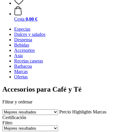
Cesta
0,00 €
Especias
Dulces y salados
Despensa
Bebidas
Accesorios
Asia
Recetas caseras
Barbacoa
Marcas
Ofertas
Accesorios para Café y Té
Filtrar y ordenar
Precio
Highlights
Marcas
Certificación
Filtro