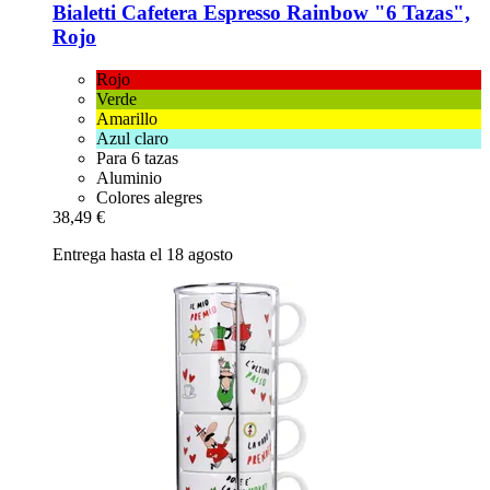
Bialetti
Cafetera Espresso Rainbow "6 Tazas",
Rojo
Rojo
Verde
Amarillo
Azul claro
Para 6 tazas
Aluminio
Colores alegres
38,49 €
Entrega hasta el 18 agosto