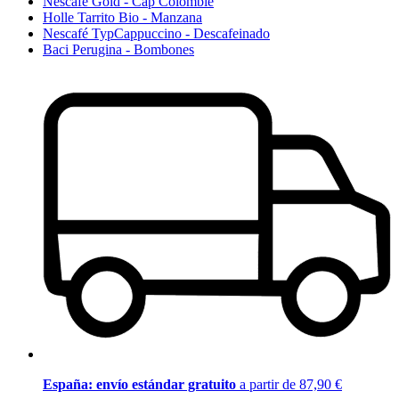
Nescafé Gold - Cap Colombie
Holle Tarrito Bio - Manzana
Nescafé TypCappuccino - Descafeinado
Baci Perugina - Bombones
España: envío estándar gratuito
a partir de 87,90 €