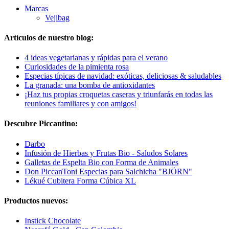
Marcas
Vejibag
Artículos de nuestro blog:
4 ideas vegetarianas y rápidas para el verano
Curiosidades de la pimienta rosa
Especias típicas de navidad: exóticas, deliciosas & saludables
La granada: una bomba de antioxidantes
¡Haz tus propias croquetas caseras y triunfarás en todas las
reuniones familiares y con amigos!
Descubre Piccantino:
Darbo
Infusión de Hierbas y Frutas Bio - Saludos Solares
Galletas de Espelta Bio con Forma de Animales
Don PiccanToni Especias para Salchicha "BJÖRN"
Lékué Cubitera Forma Cúbica XL
Productos nuevos:
Instick Chocolate