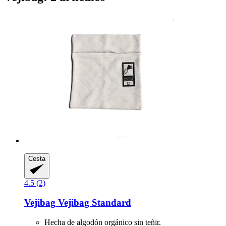
Cesta
4.5 (2)
Vejibag
Vejibag Standard
Hecha de algodón orgánico sin teñir.