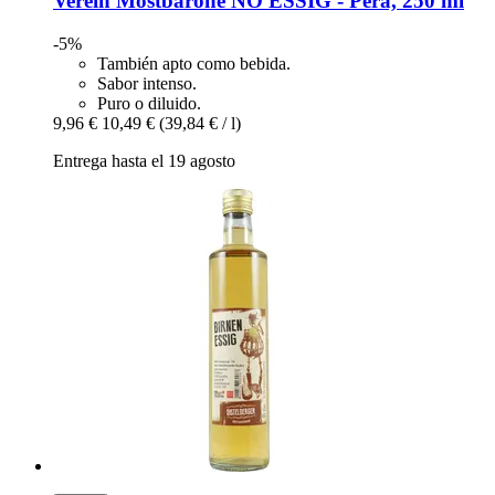
Verein Mostbarone
NO ESSIG -​ Pera, 250 ml
-5%
También apto como bebida.
Sabor intenso.
Puro o diluido.
9,96 €
10,49 €
(39,84 € / l)
Entrega hasta el 19 agosto