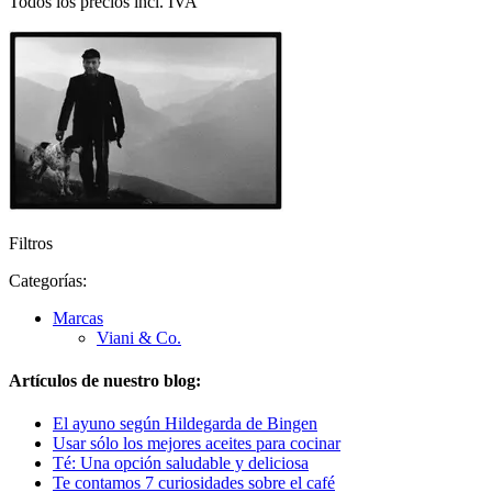
Todos los precios incl. IVA
Filtros
Categorías:
Marcas
Viani & Co.
Artículos de nuestro blog:
El ayuno según Hildegarda de Bingen
Usar sólo los mejores aceites para cocinar
Té: Una opción saludable y deliciosa
Te contamos 7 curiosidades sobre el café