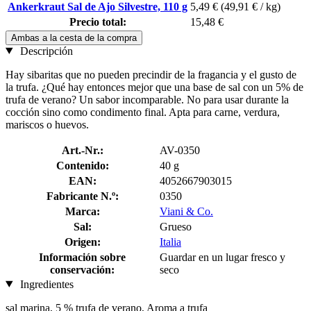
Ankerkraut Sal de Ajo Silvestre, 110 g
5,49 €
(49,91 € / kg)
Precio total:
15,48 €
Ambas a la cesta de la compra
Descripción
Hay sibaritas que no pueden precindir de la fragancia y el gusto de
la trufa. ¿Qué hay entonces mejor que una base de sal con un 5% de
trufa de verano? Un sabor incomparable. No para usar durante la
cocción sino como condimento final. Apta para carne, verdura,
mariscos o huevos.
Art.-Nr.:
AV-0350
Contenido:
40 g
EAN:
4052667903015
Fabricante N.º:
0350
Marca:
Viani & Co.
Sal:
Grueso
Origen:
Italia
Información sobre
Guardar en un lugar fresco y
conservación:
seco
Ingredientes
sal marina, 5 % trufa de verano, Aroma a trufa