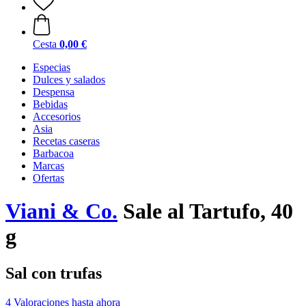
Cesta
0,00 €
Especias
Dulces y salados
Despensa
Bebidas
Accesorios
Asia
Recetas caseras
Barbacoa
Marcas
Ofertas
Viani & Co.
Sale al Tartufo, 40
g
Sal con trufas
4 Valoraciones hasta ahora