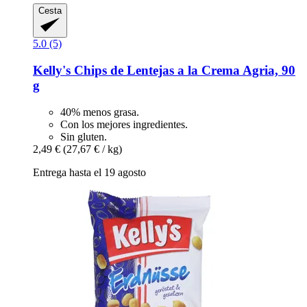
Cesta
5.0 (5)
Kelly's
Chips de Lentejas a la Crema Agria, 90
g
40% menos grasa.
Con los mejores ingredientes.
Sin gluten.
2,49 €
(27,67 € / kg)
Entrega hasta el 19 agosto