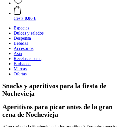
Cesta
0,00 €
Especias
Dulces y salados
Despensa
Bebidas
Accesorios
Asia
Recetas caseras
Barbacoa
Marcas
Ofertas
Snacks y aperitivos para la fiesta de
Nochevieja
Aperitivos para picar antes de la gran
cena de Nochevieja
¿Qué sería de la Nochevieja sin los aperitivos? Descubre nuestra