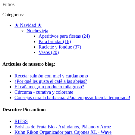
Filtros
Categorías:
★ Navidad ★
Nochevieja
Aperitivos para fiestas (24)
Para brindar (16)
Raclette y fondue (37)
Vasos (20)
Artículos de nuestro blog:
Receta: salmón con miel y cardamomo
¿Por qué les gusta el café a las abejas?
El cáñamo, ¿un producto milagroso?
Cúrcuma - curativa y colorante
Consejos para la barbacoa. ¡Para empezar bien la temporada!
Descubre Piccantino:
RIESS
Bolsitas de Fruta Bio - Arándanos, Plátano y Arroz
Kuhn Rikon Organizador para Cajones XL - Wave