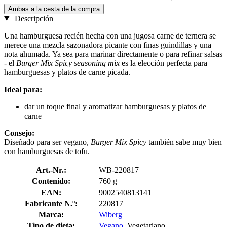
Ambas a la cesta de la compra
Descripción
Una hamburguesa recién hecha con una jugosa carne de ternera se
merece una mezcla sazonadora picante con finas guindillas y una
nota ahumada. Ya sea para marinar directamente o para refinar salsas
- el
Burger Mix Spicy seasoning mix
es la elección perfecta para
hamburguesas y platos de carne picada.
Ideal para:
dar un toque final y aromatizar hamburguesas y platos de
carne
Consejo:
Diseñado para ser vegano,
Burger Mix Spicy
también sabe muy bien
con hamburguesas de tofu.
Art.-Nr.:
WB-220817
Contenido:
760 g
EAN:
9002540813141
Fabricante N.º:
220817
Marca:
Wiberg
Tipo de dieta:
Vegano
, Vegetariano