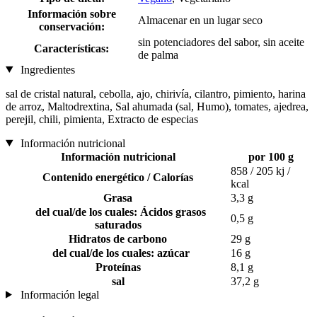
Información sobre
Almacenar en un lugar seco
conservación:
sin potenciadores del sabor, sin aceite
Características:
de palma
Ingredientes
sal de cristal natural, cebolla, ajo, chirivía, cilantro, pimiento, harina
de arroz, Maltodrextina, Sal ahumada (sal, Humo), tomates, ajedrea,
perejil, chili, pimienta, Extracto de especias
Información nutricional
Información nutricional
por 100 g
858 / 205 kj /
Contenido energético / Calorías
kcal
Grasa
3,3 g
del cual/de los cuales: Ácidos grasos
0,5 g
saturados
Hidratos de carbono
29 g
del cual/de los cuales: azúcar
16 g
Proteínas
8,1 g
sal
37,2 g
Información legal