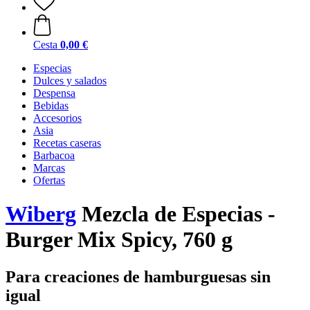
Cesta
0,00 €
Especias
Dulces y salados
Despensa
Bebidas
Accesorios
Asia
Recetas caseras
Barbacoa
Marcas
Ofertas
Wiberg
Mezcla de Especias -
Burger Mix Spicy, 760 g
Para creaciones de hamburguesas sin
igual