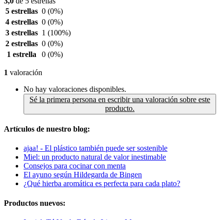
3,0
de 5 estrellas
5 estrellas
0
(0%)
4 estrellas
0
(0%)
3 estrellas
1
(100%)
2 estrellas
0
(0%)
1 estrella
0
(0%)
1
valoración
No hay valoraciones disponibles.
Sé la primera persona en escribir una valoración sobre este
producto.
Artículos de nuestro blog:
ajaa! - El plástico también puede ser sostenible
Miel: un producto natural de valor inestimable
Consejos para cocinar con menta
El ayuno según Hildegarda de Bingen
¿Qué hierba aromática es perfecta para cada plato?
Productos nuevos: