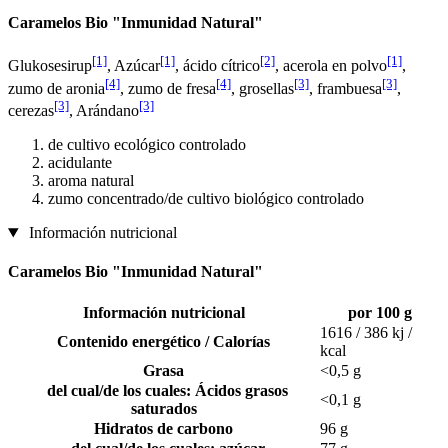
Caramelos Bio "Inmunidad Natural"
[1]
[1]
[2]
[1]
Glukosesirup
, Azúcar
, ácido cítrico
, acerola en polvo
,
[4]
[4]
[3]
[3]
zumo de aronia
, zumo de fresa
, grosellas
, frambuesa
,
[3]
[3]
cerezas
, Arándano
de cultivo ecológico controlado
acidulante
aroma natural
zumo concentrado/de cultivo biológico controlado
Información nutricional
Caramelos Bio "Inmunidad Natural"
Información nutricional
por 100 g
1616 / 386 kj /
Contenido energético / Calorías
kcal
Grasa
<0,5 g
del cual/de los cuales: Ácidos grasos
<0,1 g
saturados
Hidratos de carbono
96 g