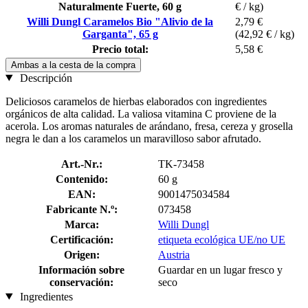
Naturalmente Fuerte, 60 g
€ / kg)
Willi Dungl Caramelos Bio "Alivio de la
2,79 €
Garganta", 65 g
(42,92 € / kg)
Precio total:
5,58 €
Ambas a la cesta de la compra
Descripción
Deliciosos caramelos de hierbas elaborados con ingredientes
orgánicos de alta calidad. La valiosa vitamina C proviene de la
acerola. Los aromas naturales de arándano, fresa, cereza y grosella
negra le dan a los caramelos un maravilloso sabor afrutado.
Art.-Nr.:
TK-73458
Contenido:
60 g
EAN:
9001475034584
Fabricante N.º:
073458
Marca:
Willi Dungl
Certificación:
etiqueta ecológica UE/no UE
Origen:
Austria
Información sobre
Guardar en un lugar fresco y
conservación:
seco
Ingredientes