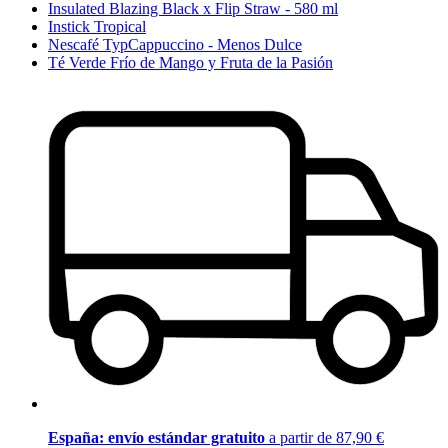
Insulated Blazing Black x Flip Straw - 580 ml
Instick Tropical
Nescafé TypCappuccino - Menos Dulce
Té Verde Frío de Mango y Fruta de la Pasión
España: envío estándar gratuito
a partir de 87,90 €