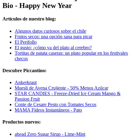
Bio - Happy New Year
Artículos de nuestro blog:
Algunos datos curiosos sobre el chile
Frutos secos: una opción sana para picar
El Perifollo
El gusto: ¿cómo va del plato al cerebro?
Tortitas de patata caseras: un plato popular en los festivales
checos
Descubre Piccantino:
Ankerkraut
Muesli de Avena Crujiente - 50% Menos Azúcar
STAR CANDIES - Freeze-Dried Ice Cream Mango &
Passion Fruit
Conte de Cesare Pesto con Tomates Secos
MAMA Fideos Instantáneos - Pato
Productos nuevos:
ahead Zero Sugar Sirup - Lime-Mint