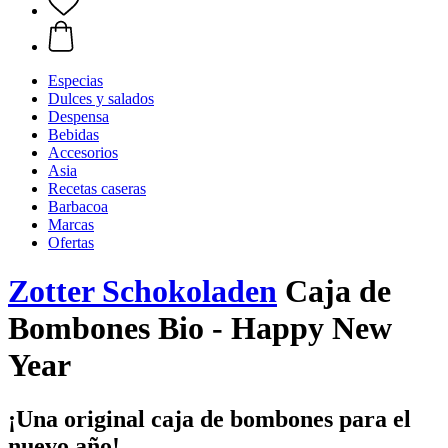
Especias
Dulces y salados
Despensa
Bebidas
Accesorios
Asia
Recetas caseras
Barbacoa
Marcas
Ofertas
Zotter Schokoladen
Caja de
Bombones Bio - Happy New
Year
¡Una original caja de bombones para el
nuevo año!