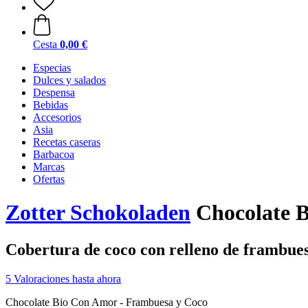
Cesta
0,00 €
Especias
Dulces y salados
Despensa
Bebidas
Accesorios
Asia
Recetas caseras
Barbacoa
Marcas
Ofertas
Zotter Schokoladen
Chocolate B
Cobertura de coco con relleno de frambues
5 Valoraciones hasta ahora
Chocolate Bio Con Amor - Frambuesa y Coco