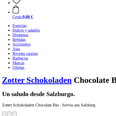
Cesta
0,00 €
Especias
Dulces y salados
Despensa
Bebidas
Accesorios
Asia
Recetas caseras
Barbacoa
Marcas
Ofertas
Zotter Schokoladen
Chocolate Bi
Un saludo desde Salzburgo.
Zotter Schokoladen Chocolate Bio - Servus aus Salzburg