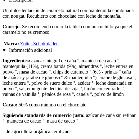
Un dulce tentación de caramelo natural con mantequilla combinada
con nougat. Recubierto con chocolate con leche de montaña.
Consejo
: Se recomienda cortar la tableta con un cuchillo ya que el
caramelo no es cremoso.
Marca:
Zotter Schokoladen
Información adicional
Ingredientes:
azúcar integral de caña °, manteca de cacao °,
mantequilla (11%), crema batida (9%), almendras °, leche entera en
polvo °, masa de cacao °, chips de caramelo ° (6% - primas ° caña
de azúcar y jarabe de glucosa ° & mantequilla °) Jarabe de glucosa °,
leche entera °, polvo de suero dulce °, azúcar °, leche desnatada en
polvo °, sal, emulgente: lecitina de soja °, limón concentrado °,
vainas de vainilla °, pétalos de rosa °, canela °, polvo de limón
Cacao:
50% como mínimo en el chocolate
Siguiendo standards de comercio justo:
azúcar de caña sin refinar
°, manteca de cacao °, masa de cacao °
° de agricultura orgánica certificada