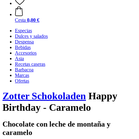
Cesta
0,00 €
Especias
Dulces y salados
Despensa
Bebidas
Accesorios
Asia
Recetas caseras
Barbacoa
Marcas
Ofertas
Zotter Schokoladen
Happy
Birthday - Caramelo
Chocolate con leche de montaña y
caramelo