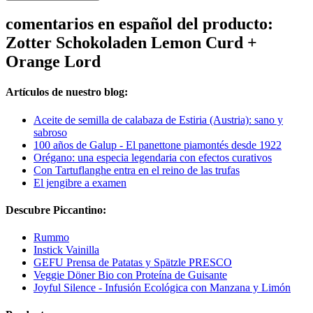
comentarios en español del producto:
Zotter Schokoladen Lemon Curd +
Orange Lord
Artículos de nuestro blog:
Aceite de semilla de calabaza de Estiria (Austria): sano y
sabroso
100 años de Galup - El panettone piamontés desde 1922
Orégano: una especia legendaria con efectos curativos
Con Tartuflanghe entra en el reino de las trufas
El jengibre a examen
Descubre Piccantino:
Rummo
Instick Vainilla
GEFU Prensa de Patatas y Spätzle PRESCO
Veggie Döner Bio con Proteína de Guisante
Joyful Silence - Infusión Ecológica con Manzana y Limón