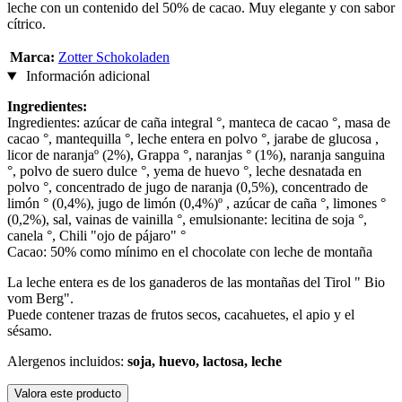
leche con un contenido del 50% de cacao. Muy elegante y con sabor
cítrico.
Marca:
Zotter Schokoladen
Información adicional
Ingredientes:
Ingredientes: azúcar de caña integral °, manteca de cacao °, masa de
cacao °, mantequilla °, leche entera en polvo °, jarabe de glucosa ,
licor de naranjaº (2%), Grappa °, naranjas ° (1%), naranja sanguina
°, polvo de suero dulce °, yema de huevo °, leche desnatada en
polvo °, concentrado de jugo de naranja (0,5%), concentrado de
limón ° (0,4%), jugo de limón (0,4%)º , azúcar de caña °, limones °
(0,2%), sal, vainas de vainilla °, emulsionante: lecitina de soja °,
canela °, Chili "ojo de pájaro" °
Cacao: 50% como mínimo en el chocolate con leche de montaña
La leche entera es de los ganaderos de las montañas del Tirol " Bio
vom Berg".
Puede contener trazas de frutos secos, cacahuetes, el apio y el
sésamo.
Alergenos incluidos:
soja, huevo, lactosa, leche
Valora este producto