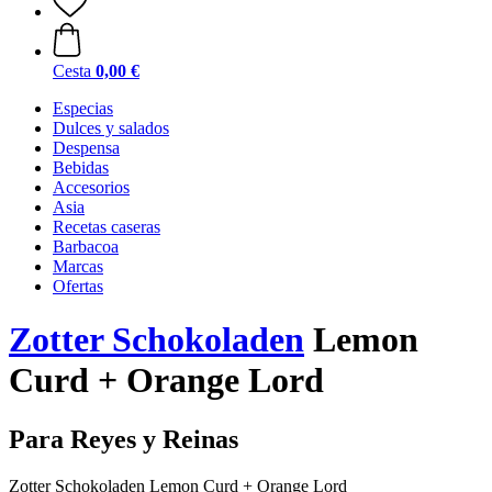
Cesta
0,00 €
Especias
Dulces y salados
Despensa
Bebidas
Accesorios
Asia
Recetas caseras
Barbacoa
Marcas
Ofertas
Zotter Schokoladen
Lemon
Curd + Orange Lord
Para Reyes y Reinas
Zotter Schokoladen Lemon Curd + Orange Lord