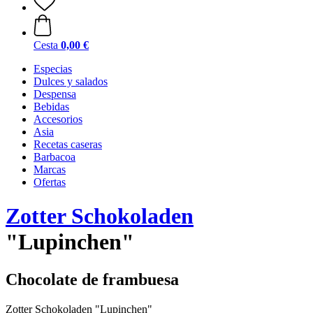
Cesta
0,00 €
Especias
Dulces y salados
Despensa
Bebidas
Accesorios
Asia
Recetas caseras
Barbacoa
Marcas
Ofertas
Zotter Schokoladen
"Lupinchen"
Chocolate de frambuesa
Zotter Schokoladen "Lupinchen"