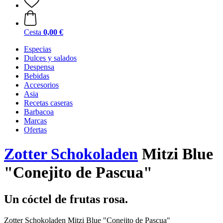
Cesta
0,00 €
Especias
Dulces y salados
Despensa
Bebidas
Accesorios
Asia
Recetas caseras
Barbacoa
Marcas
Ofertas
Zotter Schokoladen
Mitzi Blue
"Conejito de Pascua"
Un cóctel de frutas rosa.
Zotter Schokoladen Mitzi Blue "Conejito de Pascua"