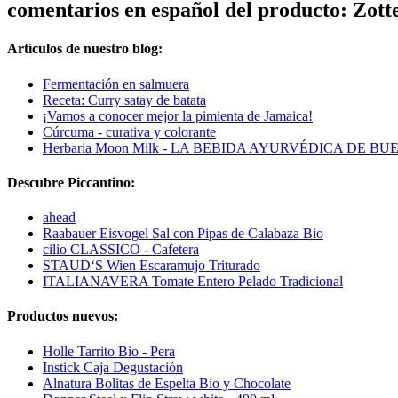
comentarios en español del producto: Zo
Artículos de nuestro blog:
Fermentación en salmuera
Receta: Curry satay de batata
¡Vamos a conocer mejor la pimienta de Jamaica!
Cúrcuma - curativa y colorante
Herbaria Moon Milk - LA BEBIDA AYURVÉDICA DE B
Descubre Piccantino:
ahead
Raabauer Eisvogel Sal con Pipas de Calabaza Bio
cilio CLASSICO - Cafetera
STAUD‘S Wien Escaramujo Triturado
ITALIANAVERA Tomate Entero Pelado Tradicional
Productos nuevos:
Holle Tarrito Bio - Pera
Instick Caja Degustación
Alnatura Bolitas de Espelta Bio y Chocolate