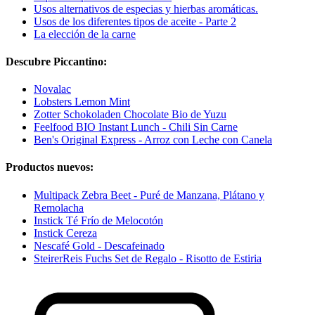
Usos alternativos de especias y hierbas aromáticas.
Usos de los diferentes tipos de aceite - Parte 2
La elección de la carne
Descubre Piccantino:
Novalac
Lobsters Lemon Mint
Zotter Schokoladen Chocolate Bio de Yuzu
Feelfood BIO Instant Lunch - Chili Sin Carne
Ben's Original Express - Arroz con Leche con Canela
Productos nuevos:
Multipack Zebra Beet - Puré de Manzana, Plátano y
Remolacha
Instick Té Frío de Melocotón
Instick Cereza
Nescafé Gold - Descafeinado
SteirerReis Fuchs Set de Regalo - Risotto de Estiria