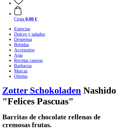
Cesta
0,00 €
Especias
Dulces y salados
Despensa
Bebidas
Accesorios
Asia
Recetas caseras
Barbacoa
Marcas
Ofertas
Zotter Schokoladen
Nashido
"Felices Pascuas"
Barritas de chocolate rellenas de
cremosas frutas.