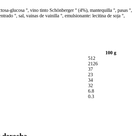
tosa-glucosa °, vino tinto Schönberger ° (4%), mantequilla °, pasas °,
rado °, sal, vainas de vainilla °, emulsionante: lecitina de soja °,
100 g
512
2126
37
23
34
32
6.8
0.3
y derecha