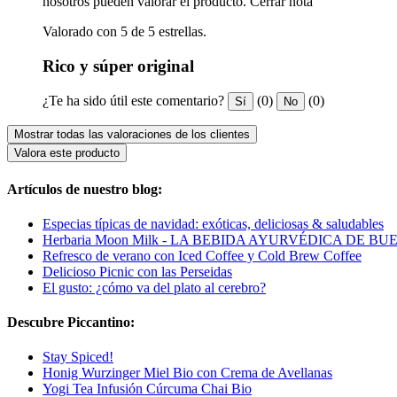
nosotros pueden valorar el producto.
Cerrar nota
Valorado con 5 de 5 estrellas.
Rico y súper original
¿Te ha sido útil este comentario?
(0)
(0)
Sí
No
Mostrar todas las valoraciones de los clientes
Valora este producto
Artículos de nuestro blog:
Especias típicas de navidad: exóticas, deliciosas & saludables
Herbaria Moon Milk - LA BEBIDA AYURVÉDICA DE B
Refresco de verano con Iced Coffee y Cold Brew Coffee
Delicioso Picnic con las Perseidas
El gusto: ¿cómo va del plato al cerebro?
Descubre Piccantino:
Stay Spiced!
Honig Wurzinger Miel Bio con Crema de Avellanas
Yogi Tea Infusión Cúrcuma Chai Bio