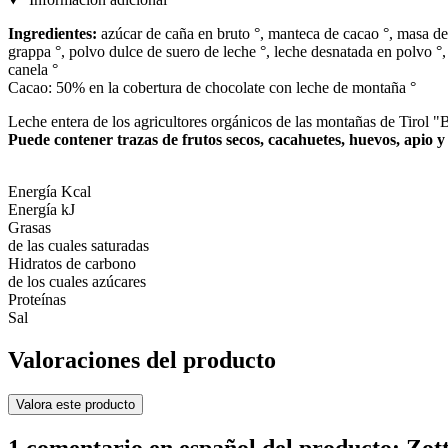
Ingredientes:
azúcar de caña en bruto °, manteca de cacao °, masa de c
grappa °, polvo dulce de suero de leche °, leche desnatada en polvo °, a
canela °
Cacao: 50% en la cobertura de chocolate con leche de montaña °
Leche entera de los agricultores orgánicos de las montañas de Tirol 
Puede contener trazas de frutos secos, cacahuetes, huevos, apio y
Energía Kcal
Energía kJ
Grasas
de las cuales saturadas
Hidratos de carbono
de los cuales azúcares
Proteínas
Sal
Valoraciones del producto
Valora este producto
1 comentario en español del producto: Zot