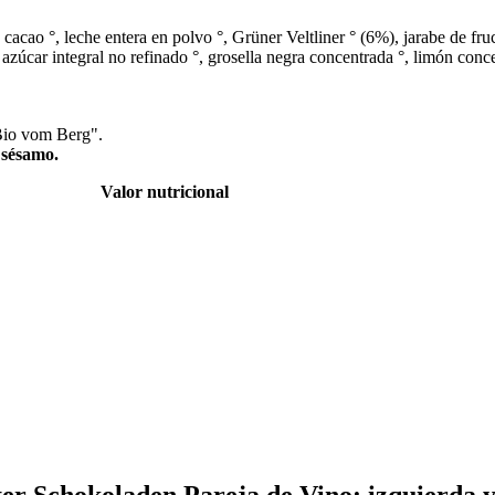
acao °, leche entera en polvo °, Grüner Veltliner ° (6%), jarabe de fruc
zúcar integral no refinado °, grosella negra concentrada °, limón concent
"Bio vom Berg".
 sésamo.
Valor nutricional
ter Schokoladen Pareja de Vino: izquierda 