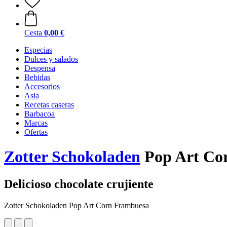
Cesta
0,00 €
Especias
Dulces y salados
Despensa
Bebidas
Accesorios
Asia
Recetas caseras
Barbacoa
Marcas
Ofertas
Zotter Schokoladen
Pop Art Co
Delicioso chocolate crujiente
Zotter Schokoladen Pop Art Corn Frambuesa