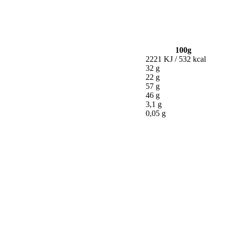
100g
2221 KJ / 532 kcal
32 g
22 g
57 g
46 g
3,1 g
0,05 g