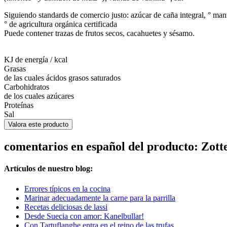
Siguiendo standards de comercio justo: azúcar de caña integral, ° ma
° de agricultura orgánica certificada
Puede contener trazas de frutos secos, cacahuetes y sésamo.
KJ de energía / kcal
Grasas
de las cuales ácidos grasos saturados
Carbohidratos
de los cuales azúcares
Proteínas
Sal
Valora este producto
comentarios en español del producto: Zo
Artículos de nuestro blog:
Errores típicos en la cocina
Marinar adecuadamente la carne para la parrilla
Recetas deliciosas de lassi
Desde Suecia con amor: Kanelbullar!
Con Tartuflanghe entra en el reino de las trufas