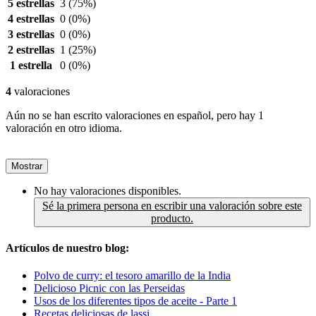
5 estrellas
3
(75%)
4 estrellas
0
(0%)
3 estrellas
0
(0%)
2 estrellas
1
(25%)
1 estrella
0
(0%)
4
valoraciones
Aún no se han escrito valoraciones en español, pero hay 1
valoración en otro idioma.
Mostrar
No hay valoraciones disponibles.
Sé la primera persona en escribir una valoración sobre este
producto.
Artículos de nuestro blog:
Polvo de curry: el tesoro amarillo de la India
Delicioso Picnic con las Perseidas
Usos de los diferentes tipos de aceite - Parte 1
Recetas deliciosas de lassi