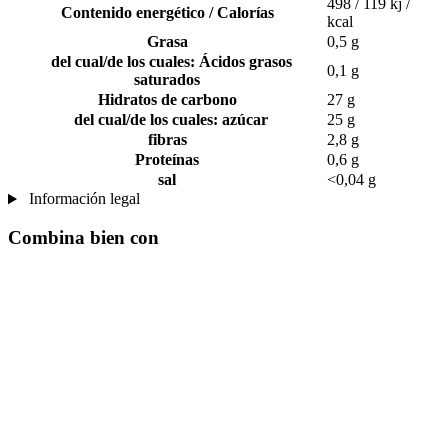
498 / 119 kj /
Contenido energético / Calorías
kcal
Grasa
0,5 g
del cual/de los cuales: Ácidos grasos
0,1 g
saturados
Hidratos de carbono
27 g
del cual/de los cuales: azúcar
25 g
fibras
2,8 g
Proteínas
0,6 g
sal
<0,04 g
Información legal
Combina bien con