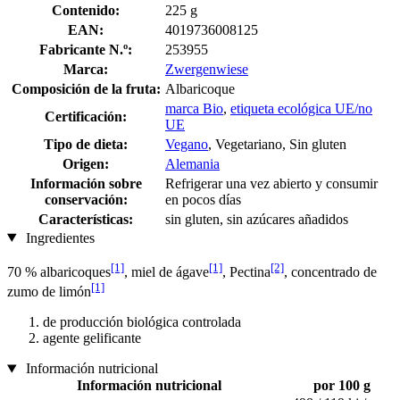
Contenido:
225 g
EAN:
4019736008125
Fabricante N.º:
253955
Marca:
Zwergenwiese
Composición de la fruta:
Albaricoque
marca Bio
,
etiqueta ecológica UE/no
Certificación:
UE
Tipo de dieta:
Vegano
, Vegetariano, Sin gluten
Origen:
Alemania
Información sobre
Refrigerar una vez abierto y consumir
conservación:
en pocos días
Características:
sin gluten, sin azúcares añadidos
Ingredientes
[1]
[1]
[2]
70 % albaricoques
, miel de ágave
, Pectina
, concentrado de
[1]
zumo de limón
de producción biológica controlada
agente gelificante
Información nutricional
Información nutricional
por 100 g