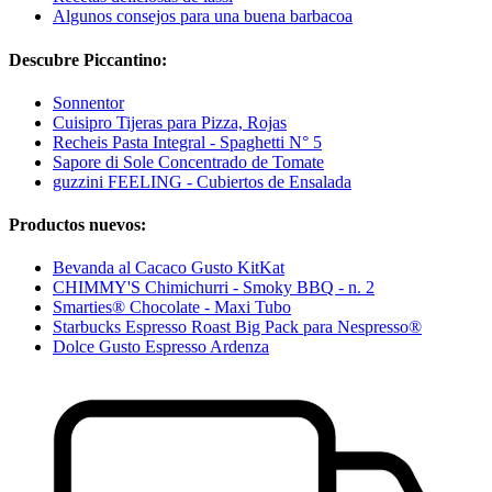
Algunos consejos para una buena barbacoa
Descubre Piccantino:
Sonnentor
Cuisipro Tijeras para Pizza, Rojas
Recheis Pasta Integral - Spaghetti N° 5
Sapore di Sole Concentrado de Tomate
guzzini FEELING - Cubiertos de Ensalada
Productos nuevos:
Bevanda al Cacaco Gusto KitKat
CHIMMY'S Chimichurri - Smoky BBQ - n. 2
Smarties® Chocolate - Maxi Tubo
Starbucks Espresso Roast Big Pack para Nespresso®
Dolce Gusto Espresso Ardenza