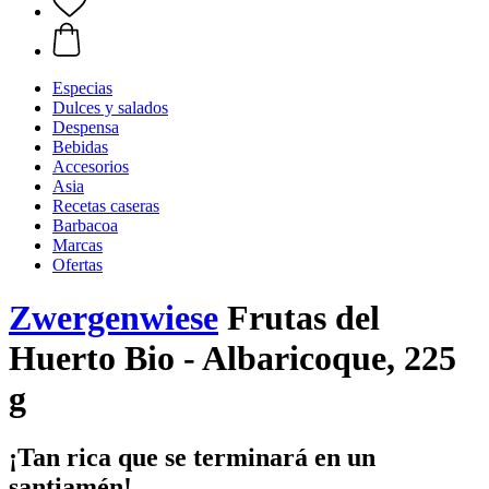
Especias
Dulces y salados
Despensa
Bebidas
Accesorios
Asia
Recetas caseras
Barbacoa
Marcas
Ofertas
Zwergenwiese
Frutas del
Huerto Bio - Albaricoque, 225
g
¡Tan rica que se terminará en un
santiamén!