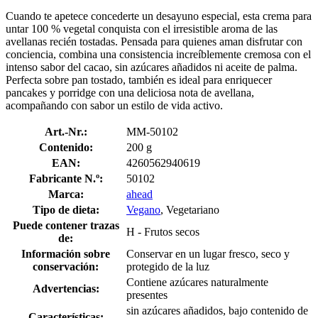
Cuando te apetece concederte un desayuno especial, esta crema para
untar 100 % vegetal conquista con el irresistible aroma de las
avellanas recién tostadas. Pensada para quienes aman disfrutar con
conciencia, combina una consistencia increíblemente cremosa con el
intenso sabor del cacao, sin azúcares añadidos ni aceite de palma.
Perfecta sobre pan tostado, también es ideal para enriquecer
pancakes y porridge con una deliciosa nota de avellana,
acompañando con sabor un estilo de vida activo.
Art.-Nr.:
MM-50102
Contenido:
200 g
EAN:
4260562940619
Fabricante N.º:
50102
Marca:
ahead
Tipo de dieta:
Vegano
, Vegetariano
Puede contener trazas
H - Frutos secos
de:
Información sobre
Conservar en un lugar fresco, seco y
conservación:
protegido de la luz
Contiene azúcares naturalmente
Advertencias:
presentes
sin azúcares añadidos, bajo contenido de
Características: