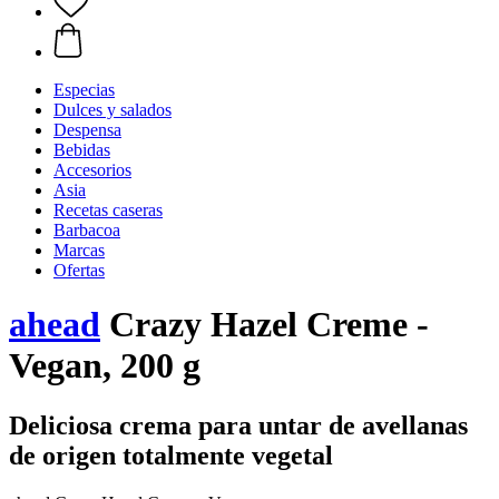
Especias
Dulces y salados
Despensa
Bebidas
Accesorios
Asia
Recetas caseras
Barbacoa
Marcas
Ofertas
ahead
Crazy Hazel Creme -
Vegan, 200 g
Deliciosa crema para untar de avellanas
de origen totalmente vegetal