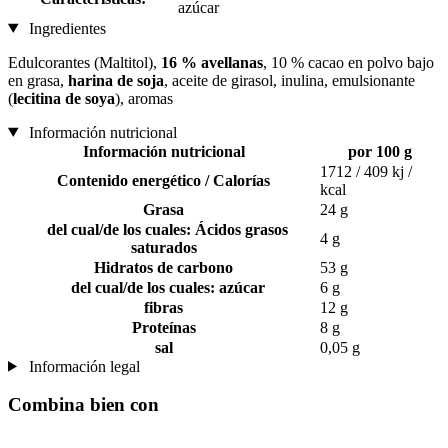
azúcar
Ingredientes
Edulcorantes (Maltitol),
16 % avellanas
, 10 % cacao en polvo bajo
en grasa,
harina de soja
, aceite de girasol, inulina, emulsionante
(
lecitina de soya
), aromas
Información nutricional
Información nutricional
por 100 g
1712 / 409 kj /
Contenido energético / Calorías
kcal
Grasa
24 g
del cual/de los cuales: Ácidos grasos
4 g
saturados
Hidratos de carbono
53 g
del cual/de los cuales: azúcar
6 g
fibras
12 g
Proteínas
8 g
sal
0,05 g
Información legal
Combina bien con