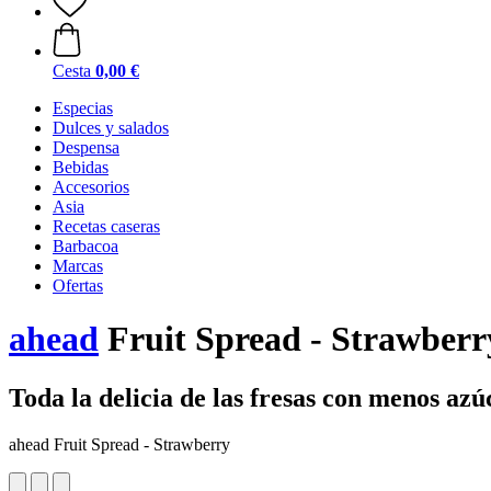
Cesta
0,00 €
Especias
Dulces y salados
Despensa
Bebidas
Accesorios
Asia
Recetas caseras
Barbacoa
Marcas
Ofertas
ahead
Fruit Spread - Strawberry
Toda la delicia de las fresas con menos azú
ahead Fruit Spread - Strawberry