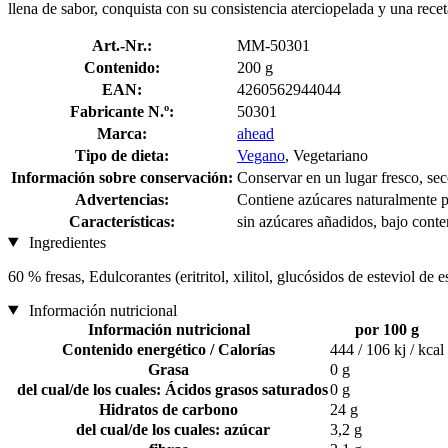
llena de sabor, conquista con su consistencia aterciopelada y una rece
Art.-Nr.:
MM-50301
Contenido:
200 g
EAN:
4260562944044
Fabricante N.º:
50301
Marca:
ahead
Tipo de dieta:
Vegano
, Vegetariano
Información sobre conservación:
Conservar en un lugar fresco, sec
Advertencias:
Contiene azúcares naturalmente p
Características:
sin azúcares añadidos, bajo cont
Ingredientes
60 % fresas, Edulcorantes (eritritol, xilitol, glucósidos de esteviol de 
Información nutricional
Información nutricional
por 100 g
Contenido energético / Calorías
444 / 106 kj / kcal
Grasa
0 g
del cual/de los cuales: Ácidos grasos saturados
0 g
Hidratos de carbono
24 g
del cual/de los cuales: azúcar
3,2 g