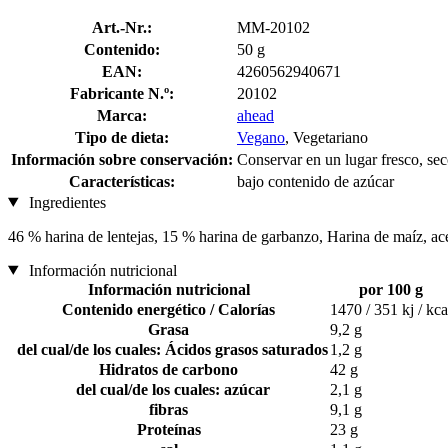
Art.-Nr.:
MM-20102
Contenido:
50 g
EAN:
4260562940671
Fabricante N.º:
20102
Marca:
ahead
Tipo de dieta:
Vegano
, Vegetariano
Información sobre conservación:
Conservar en un lugar fresco, sec
Características:
bajo contenido de azúcar
Ingredientes
46 % harina de lentejas, 15 % harina de garbanzo, Harina de maíz, acei
Información nutricional
Información nutricional
por 100 g
Contenido energético / Calorías
1470 / 351 kj / kca
Grasa
9,2 g
del cual/de los cuales: Ácidos grasos saturados
1,2 g
Hidratos de carbono
42 g
del cual/de los cuales: azúcar
2,1 g
fibras
9,1 g
Proteínas
23 g