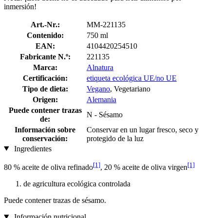
inmersión!
Art.-Nr.:
MM-221135
Contenido:
750 ml
EAN:
4104420254510
Fabricante N.º:
221135
Marca:
Alnatura
Certificación:
etiqueta ecológica UE/no UE
Tipo de dieta:
Vegano
, Vegetariano
Origen:
Alemania
Puede contener trazas
N - Sésamo
de:
Información sobre
Conservar en un lugar fresco, seco y
conservación:
protegido de la luz
Ingredientes
[1]
[1]
80 % aceite de oliva refinado
, 20 % aceite de oliva virgen
de agricultura ecológica controlada
Puede contener trazas de sésamo.
Información nutricional