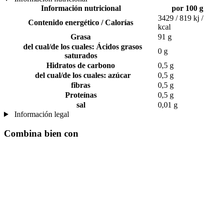
Información nutricional
por 100 g
3429 / 819 kj /
Contenido energético / Calorías
kcal
Grasa
91 g
del cual/de los cuales: Ácidos grasos
0 g
saturados
Hidratos de carbono
0,5 g
del cual/de los cuales: azúcar
0,5 g
fibras
0,5 g
Proteínas
0,5 g
sal
0,01 g
Información legal
Combina bien con