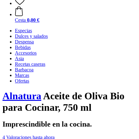
Cesta
0,00 €
Especias
Dulces y salados
Despensa
Bebidas
Accesorios
Asia
Recetas caseras
Barbacoa
Marcas
Ofertas
Alnatura
Aceite de Oliva Bio
para Cocinar, 750 ml
Imprescindible en la cocina.
4 Valoraciones hasta ahora