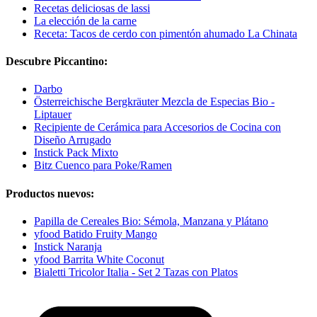
Recetas deliciosas de lassi
La elección de la carne
Receta: Tacos de cerdo con pimentón ahumado La Chinata
Descubre Piccantino:
Darbo
Österreichische Bergkräuter Mezcla de Especias Bio -
Liptauer
Recipiente de Cerámica para Accesorios de Cocina con
Diseño Arrugado
Instick Pack Mixto
Bitz Cuenco para Poke/Ramen
Productos nuevos:
Papilla de Cereales Bio: Sémola, Manzana y Plátano
yfood Batido Fruity Mango
Instick Naranja
yfood Barrita White Coconut
Bialetti Tricolor Italia - Set 2 Tazas con Platos