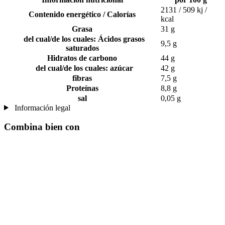
2131 / 509 kj /
Contenido energético / Calorías
kcal
Grasa
31 g
del cual/de los cuales: Ácidos grasos
9,5 g
saturados
Hidratos de carbono
44 g
del cual/de los cuales: azúcar
42 g
fibras
7,5 g
Proteínas
8,8 g
sal
0,05 g
Información legal
Combina bien con