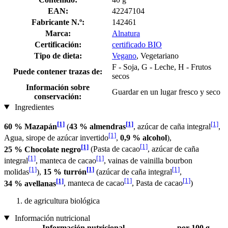
EAN:
42247104
Fabricante N.º:
142461
Marca:
Alnatura
Certificación:
certificado BIO
Tipo de dieta:
Vegano
, Vegetariano
F - Soja, G - Leche, H - Frutos
Puede contener trazas de:
secos
Información sobre
Guardar en un lugar fresco y seco
conservación:
Ingredientes
[1]
[1]
[1]
60 % Mazapán
(
43 % almendras
, azúcar de caña integral
,
[1]
Agua, sirope de azúcar invertido
,
0,9 % alcohol
),
[1]
[1]
25 % Chocolate negro
(Pasta de cacao
, azúcar de caña
[1]
[1]
integral
, manteca de cacao
, vainas de vainilla bourbon
[1]
[1]
[1]
molidas
),
15 % turrón
(azúcar de caña integral
,
[1]
[1]
[1]
34 % avellanas
, manteca de cacao
, Pasta de cacao
)
de agricultura biológica
Información nutricional
Información nutricional
por 100 g