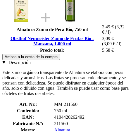
2,49 €
(3,32
Alnatura Zumo de Pera Bio, 750 ml
€ / l)
Obsthof Neumeister Zumo de Frutas Bio -
3,09 €
Manzana, 1.000 ml
(3,09 € / l)
Precio total:
5,58 €
Ambas a la cesta de la compra
Descripción
Este zumo orgánico transparente de Alnatura se elabora con peras
delicadas y aromáticas. Las frutas se procesan cuidadosamente y se
prensan con delicadeza. Se puede disfrutar en cualquier época del
año, solo o diluido con agua. También se puede usar como base para
cócteles de frutas o sorbetes.
Art.-Nr.:
MM-211560
Contenido:
750 ml
EAN:
4104420262492
Fabricante N.º:
211560
Marca:
Alnatura