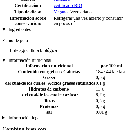
Certificación:
certificado BIO
Tipo de dieta:
Vegano
, Vegetariano
Información sobre
Refrigerar una vez abierto y consumir
conservación:
en pocos días
Ingredientes
[1]
Zumo de pera
de agricultura biológica
Información nutricional
Información nutricional
por 100 ml
Contenido energético / Calorías
184 / 44 kj / kcal
Grasa
0,5 g
del cual/de los cuales: Ácidos grasos saturados
0,1 g
Hidratos de carbono
11 g
del cual/de los cuales: azúcar
8,7 g
fibras
0,5 g
Proteínas
0,5 g
sal
0,01 g
Información legal
Combina bien con