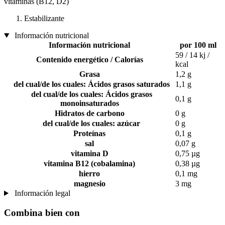
vitaminas (B12, D2)
Estabilizante
Información nutricional
Información nutricional
por 100 ml
59 / 14 kj /
Contenido energético / Calorías
kcal
Grasa
1,2 g
del cual/de los cuales: Ácidos grasos saturados
1,1 g
del cual/de los cuales: Ácidos grasos
0,1 g
monoinsaturados
Hidratos de carbono
0 g
del cual/de los cuales: azúcar
0 g
Proteínas
0,1 g
sal
0,07 g
vitamina D
0,75 µg
vitamina B12 (cobalamina)
0,38 µg
hierro
0,1 mg
magnesio
3 mg
Información legal
Combina bien con