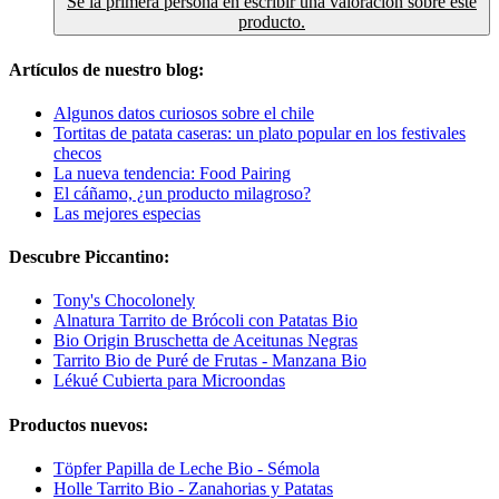
Sé la primera persona en escribir una valoración sobre este
producto.
Artículos de nuestro blog:
Algunos datos curiosos sobre el chile
Tortitas de patata caseras: un plato popular en los festivales
checos
La nueva tendencia: Food Pairing
El cáñamo, ¿un producto milagroso?
Las mejores especias
Descubre Piccantino:
Tony's Chocolonely
Alnatura Tarrito de Brócoli con Patatas Bio
Bio Origin Bruschetta de Aceitunas Negras
Tarrito Bio de Puré de Frutas - Manzana Bio
Lékué Cubierta para Microondas
Productos nuevos:
Töpfer Papilla de Leche Bio - Sémola
Holle Tarrito Bio - Zanahorias y Patatas