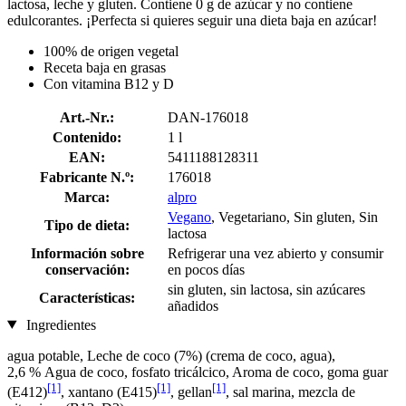
lactosa, leche y gluten. Contiene 0 g de azúcar y no contiene
edulcorantes. ¡Perfecta si quieres seguir una dieta baja en azúcar!
100% de origen vegetal
Receta baja en grasas
Con vitamina B12 y D
Art.-Nr.:
DAN-176018
Contenido:
1 l
EAN:
5411188128311
Fabricante N.º:
176018
Marca:
alpro
Vegano
, Vegetariano, Sin gluten, Sin
Tipo de dieta:
lactosa
Información sobre
Refrigerar una vez abierto y consumir
conservación:
en pocos días
sin gluten, sin lactosa, sin azúcares
Características:
añadidos
Ingredientes
agua potable, Leche de coco (7%) (crema de coco, agua),
2,6 % Agua de coco, fosfato tricálcico, Aroma de coco, goma guar
[1]
[1]
[1]
(E412)
, xantano (E415)
, gellan
, sal marina, mezcla de