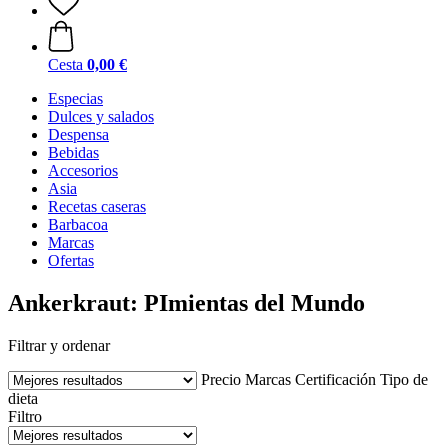
Cesta
0,00 €
Especias
Dulces y salados
Despensa
Bebidas
Accesorios
Asia
Recetas caseras
Barbacoa
Marcas
Ofertas
Ankerkraut: PImientas del Mundo
Filtrar y ordenar
Precio
Marcas
Certificación
Tipo de
dieta
Filtro