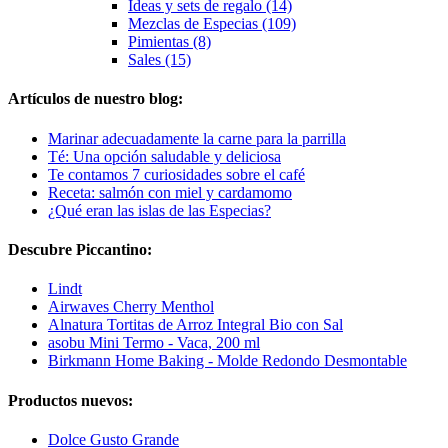
Ideas y sets de regalo (14)
Mezclas de Especias (109)
Pimientas (8)
Sales (15)
Artículos de nuestro blog:
Marinar adecuadamente la carne para la parrilla
Té: Una opción saludable y deliciosa
Te contamos 7 curiosidades sobre el café
Receta: salmón con miel y cardamomo
¿Qué eran las islas de las Especias?
Descubre Piccantino:
Lindt
Airwaves Cherry Menthol
Alnatura Tortitas de Arroz Integral Bio con Sal
asobu Mini Termo - Vaca, 200 ml
Birkmann Home Baking - Molde Redondo Desmontable
Productos nuevos:
Dolce Gusto Grande