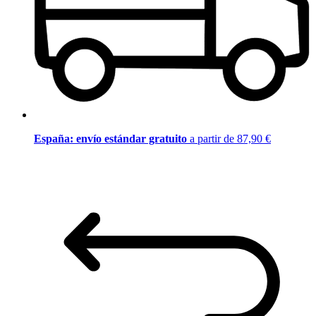
España: envío estándar gratuito
a partir de 87,90 €