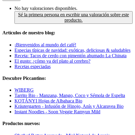
No hay valoraciones disponibles.
Sé la primera persona en escribir una valoración sobre este
producto.
Artículos de nuestro blog:
¡Bienvenidos al mundo del café!
Especias típicas de navidad: exóticas, deliciosas & saludables
Receta: Tacos de cerdo con pimentón ahumado La Chinata
El gusto: ¿cómo va del plato al cerebro?
Recetas especiadas
Descubre Piccantino:
WIBERG
Tarrito Bio - Manzana, Mango, Coco y Sémola de Espelta
KOTÁNYI Hojas de Albahaca Bio
Kräutergarten - Infusión de Hinojo, Anís y Alcaravea Bio
Instant Noodles - Soon Veggie Ramyun Mild
Productos nuevos: