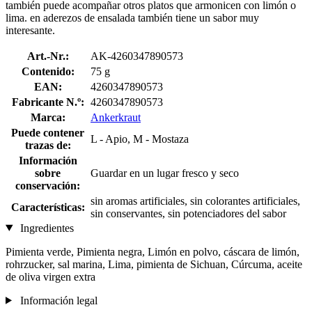
también puede acompañar otros platos que armonicen con limón o
lima. en aderezos de ensalada también tiene un sabor muy
interesante.
Art.-Nr.:
AK-4260347890573
Contenido:
75 g
EAN:
4260347890573
Fabricante N.º:
4260347890573
Marca:
Ankerkraut
Puede contener
L - Apio, M - Mostaza
trazas de:
Información
sobre
Guardar en un lugar fresco y seco
conservación:
sin aromas artificiales, sin colorantes artificiales,
Características:
sin conservantes, sin potenciadores del sabor
Ingredientes
Pimienta verde, Pimienta negra, Limón en polvo, cáscara de limón,
rohrzucker, sal marina, Lima, pimienta de Sichuan, Cúrcuma, aceite
de oliva virgen extra
Información legal