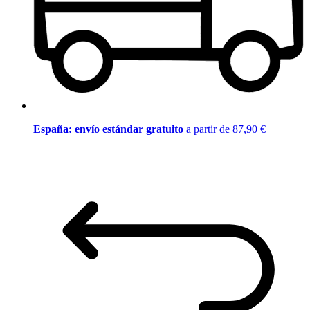
España: envío estándar gratuito
a partir de 87,90 €