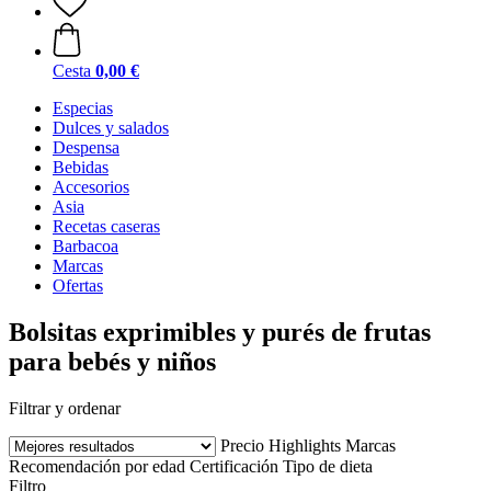
Cesta
0,00 €
Especias
Dulces y salados
Despensa
Bebidas
Accesorios
Asia
Recetas caseras
Barbacoa
Marcas
Ofertas
Bolsitas exprimibles y purés de frutas
para bebés y niños
Filtrar y ordenar
Precio
Highlights
Marcas
Recomendación por edad
Certificación
Tipo de dieta
Filtro