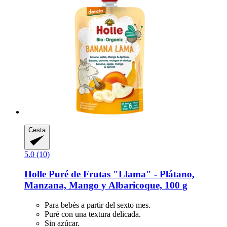
Cesta
5.0 (10)
Holle
Puré de Frutas "Llama" -​ Plátano,
Manzana, Mango y Albaricoque, 100 g
Para bebés a partir del sexto mes.
Puré con una textura delicada.
Sin azúcar.