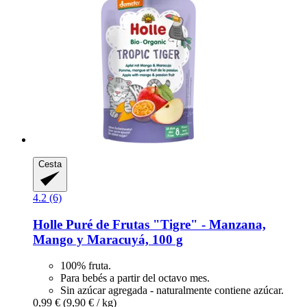
Cesta
4.2 (6)
Holle
Puré de Frutas "Tigre" -​ Manzana,
Mango y Maracuyá, 100 g
100% fruta.
Para bebés a partir del octavo mes.
Sin azúcar agregada - naturalmente contiene azúcar.
0,99 €
(9,90 € / kg)