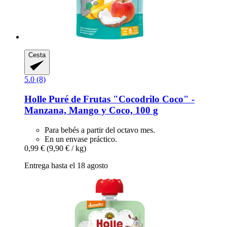
Cesta
5.0 (8)
Holle
Puré de Frutas "Cocodrilo Coco" -​
Manzana, Mango y Coco, 100 g
Para bebés a partir del octavo mes.
En un envase práctico.
0,99 €
(9,90 € / kg)
Entrega hasta el 18 agosto