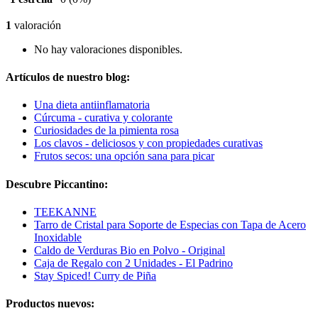
1
valoración
No hay valoraciones disponibles.
Artículos de nuestro blog:
Una dieta antiinflamatoria
Cúrcuma - curativa y colorante
Curiosidades de la pimienta rosa
Los clavos - deliciosos y con propiedades curativas
Frutos secos: una opción sana para picar
Descubre Piccantino:
TEEKANNE
Tarro de Cristal para Soporte de Especias con Tapa de Acero
Inoxidable
Caldo de Verduras Bio en Polvo - Original
Caja de Regalo con 2 Unidades - El Padrino
Stay Spiced! Curry de Piña
Productos nuevos: