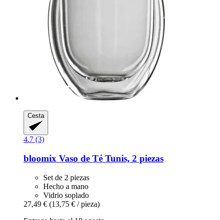
Cesta
4.7 (3)
bloomix
Vaso de Té Tunis, 2 piezas
Set de 2 piezas
Hecho a mano
Vidrio soplado
27,49 €
(13,75 € / pieza)