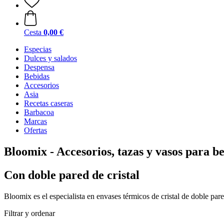
Cesta
0,00 €
Especias
Dulces y salados
Despensa
Bebidas
Accesorios
Asia
Recetas caseras
Barbacoa
Marcas
Ofertas
Bloomix - Accesorios, tazas y vasos para be
Con doble pared de cristal
Bloomix es el especialista en envases térmicos de cristal de doble pare
Filtrar y ordenar