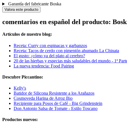
Garantía del fabricante Boska
Valora este producto
comentarios en español del producto: Bo
Artículos de nuestro blog:
Receta: Curry con espinacas y garbanzos
Receta: Tacos de cerdo con pimentón ahumado La Chinata
El gusto: ¿cómo va del plato al cerebro?
20 de las hierbas y especias más saludables del mundo - 1ª Part
La nueva tendencia: Food Pairing
Descubre Piccantino:
Kelly's
Batidor de Silicona Resistente a los Arañazos
Cosmoveda Harina de Arroz Bio
Recipiente para Posos de Café - Big Grindenstein
Don Antonio Salsa de Tomate - Estilo Toscano
Productos nuevos: