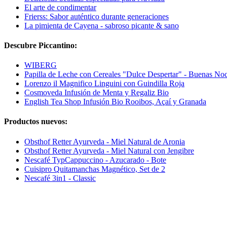
El arte de condimentar
Frierss: Sabor auténtico durante generaciones
La pimienta de Cayena - sabroso picante & sano
Descubre Piccantino:
WIBERG
Papilla de Leche con Cereales "Dulce Despertar" - Buenas No
Lorenzo il Magnifico Linguini con Guindilla Roja
Cosmoveda Infusión de Menta y Regaliz Bio
English Tea Shop Infusión Bio Rooibos, Açaí y Granada
Productos nuevos:
Obsthof Retter Ayurveda - Miel Natural de Aronia
Obsthof Retter Ayurveda - Miel Natural con Jengibre
Nescafé TypCappuccino - Azucarado - Bote
Cuisipro Quitamanchas Magnético, Set de 2
Nescafé 3in1 - Classic