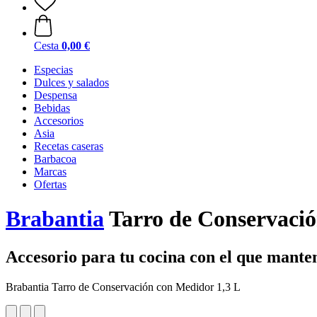
Cesta
0,00 €
Especias
Dulces y salados
Despensa
Bebidas
Accesorios
Asia
Recetas caseras
Barbacoa
Marcas
Ofertas
Brabantia
Tarro de Conservació
Accesorio para tu cocina con el que mante
Brabantia Tarro de Conservación con Medidor 1,3 L