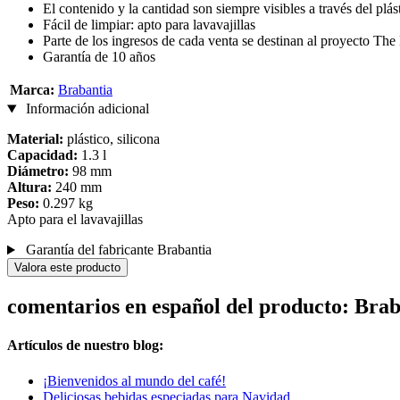
El contenido y la cantidad son siempre visibles a través del plás
Fácil de limpiar: apto para lavavajillas
Parte de los ingresos de cada venta se destinan al proyecto The
Garantía de 10 años
Marca:
Brabantia
Información adicional
Material:
plástico, silicona
Capacidad:
1.3 l
Diámetro:
98 mm
Altura:
240 mm
Peso:
0.297 kg
Apto para el lavavajillas
Garantía del fabricante Brabantia
Valora este producto
comentarios en español del producto: Bra
Artículos de nuestro blog:
¡Bienvenidos al mundo del café!
Deliciosas bebidas especiadas para Navidad