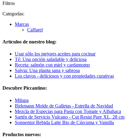
Filtros
Categorías:
Marcas
Caffarel
Artículos de nuestro blog:
Usar sólo los mejores aceites para cocinar
Té: Una opción saludable y deliciosa
Receta: salmón con miel y cardamomo
Salvia: Una planta sana y sabrosa
Los clavos - deliciosos y con propiedades curativas
Descubre Piccantino:
Milupa
Birkmann Molde de Galletas - Estrella de Navidad
Mezcla de Especias para Pasta con Tomate y Albahaca
Sartén de Servicio Vulcano - Cut Resist Pure XL, 28 cm
Sonnentor Bebida Latte Bio de Cúrcuma y Vainilla
Productos nuevos: