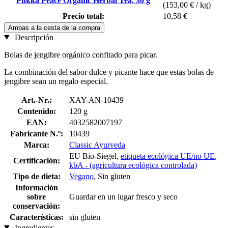
Pukka Peace Organic Herbal Tea, 30 g
(153,00 € / kg)
Precio total:
10,58 €
Ambas a la cesta de la compra
Descripción
Bolas de jengibre orgánico confitado para picar.
La combinación del sabor dulce y picante hace que estas bolas de
jengibre sean un regalo especial.
Art.-Nr.:
XAY-AN-10439
Contenido:
120 g
EAN:
4032582007197
Fabricante N.º:
10439
Marca:
Classic Ayurveda
EU Bio-Siegel,
etiqueta ecológica UE/no UE
,
Certificación:
kbA - (agricultura ecológica controlada)
Tipo de dieta:
Vegano
, Sin gluten
Información
sobre
Guardar en un lugar fresco y seco
conservación:
Características:
sin gluten
Ingredientes