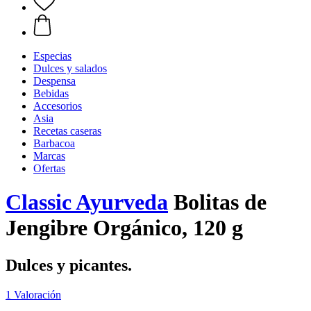
Especias
Dulces y salados
Despensa
Bebidas
Accesorios
Asia
Recetas caseras
Barbacoa
Marcas
Ofertas
Classic Ayurveda
Bolitas de
Jengibre Orgánico, 120 g
Dulces y picantes.
1 Valoración