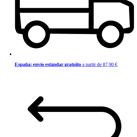
España: envío estándar gratuito
a partir de 87,90 €