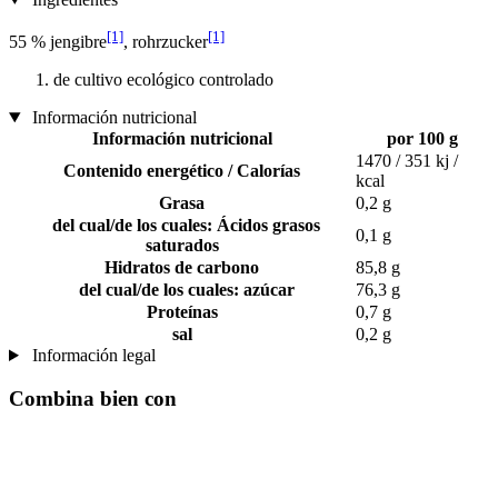
[1]
[1]
55 % jengibre
, rohrzucker
de cultivo ecológico controlado
Información nutricional
Información nutricional
por 100 g
1470 / 351 kj /
Contenido energético / Calorías
kcal
Grasa
0,2 g
del cual/de los cuales: Ácidos grasos
0,1 g
saturados
Hidratos de carbono
85,8 g
del cual/de los cuales: azúcar
76,3 g
Proteínas
0,7 g
sal
0,2 g
Información legal
Combina bien con