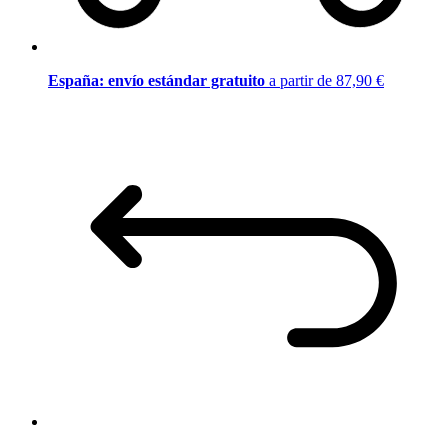
España: envío estándar gratuito
a partir de 87,90 €