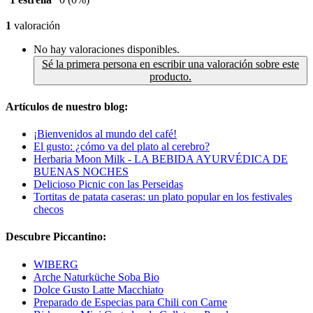
1
valoración
No hay valoraciones disponibles.
Sé la primera persona en escribir una valoración sobre este
producto.
Artículos de nuestro blog:
¡Bienvenidos al mundo del café!
El gusto: ¿cómo va del plato al cerebro?
Herbaria Moon Milk - LA BEBIDA AYURVÉDICA DE
BUENAS NOCHES
Delicioso Picnic con las Perseidas
Tortitas de patata caseras: un plato popular en los festivales
checos
Descubre Piccantino:
WIBERG
Arche Naturküche Soba Bio
Dolce Gusto Latte Macchiato
Preparado de Especias para Chili con Carne