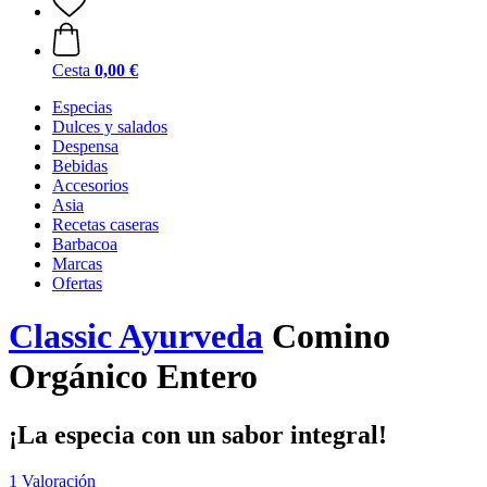
Cesta
0,00 €
Especias
Dulces y salados
Despensa
Bebidas
Accesorios
Asia
Recetas caseras
Barbacoa
Marcas
Ofertas
Classic Ayurveda
Comino
Orgánico Entero
¡La especia con un sabor integral!
1 Valoración