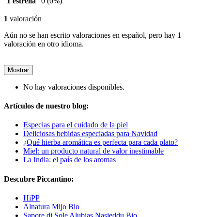
1 estrella
0
(0%)
1
valoración
Aún no se han escrito valoraciones en español, pero hay 1
valoración en otro idioma.
Mostrar
No hay valoraciones disponibles.
Artículos de nuestro blog:
Especias para el cuidado de la piel
Deliciosas bebidas especiadas para Navidad
¿Qué hierba aromática es perfecta para cada plato?
Miel: un producto natural de valor inestimable
La India: el país de los aromas
Descubre Piccantino:
HiPP
Alnatura Mijo Bio
Sapore di Sole Alubias Nasieddu Bio