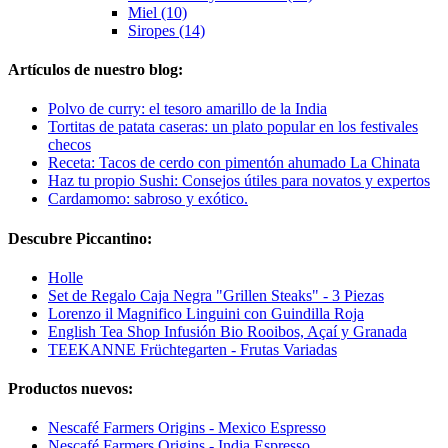
Miel (10)
Siropes (14)
Artículos de nuestro blog:
Polvo de curry: el tesoro amarillo de la India
Tortitas de patata caseras: un plato popular en los festivales
checos
Receta: Tacos de cerdo con pimentón ahumado La Chinata
Haz tu propio Sushi: Consejos útiles para novatos y expertos
Cardamomo: sabroso y exótico.
Descubre Piccantino:
Holle
Set de Regalo Caja Negra "Grillen Steaks" - 3 Piezas
Lorenzo il Magnifico Linguini con Guindilla Roja
English Tea Shop Infusión Bio Rooibos, Açaí y Granada
TEEKANNE Früchtegarten - Frutas Variadas
Productos nuevos:
Nescafé Farmers Origins - Mexico Espresso
Nescafé Farmers Origins - India Espresso