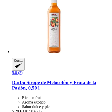
Cesta
5.0 (2)
Darbo
Sirope de Melocotón y Fruta de la
Pasión, 0,50 l
Rico en fruta
Aroma exótico
Sabor dulce y pleno
5,29 €
(10,58 € / l)