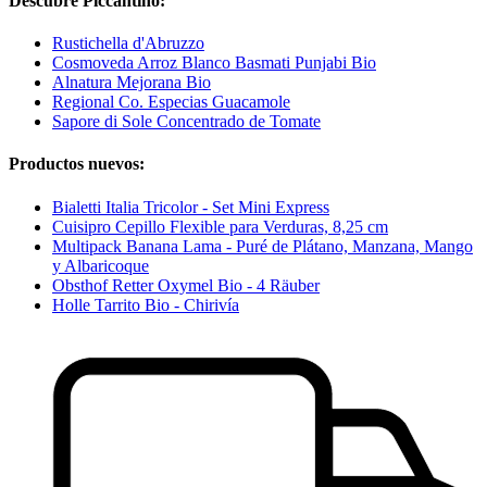
Descubre Piccantino:
Rustichella d'Abruzzo
Cosmoveda Arroz Blanco Basmati Punjabi Bio
Alnatura Mejorana Bio
Regional Co. Especias Guacamole
Sapore di Sole Concentrado de Tomate
Productos nuevos:
Bialetti Italia Tricolor - Set Mini Express
Cuisipro Cepillo Flexible para Verduras, 8,25 cm
Multipack Banana Lama - Puré de Plátano, Manzana, Mango
y Albaricoque
Obsthof Retter Oxymel Bio - 4 Räuber
Holle Tarrito Bio - Chirivía