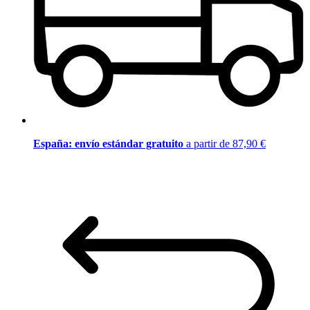
España: envío estándar gratuito
a partir de 87,90 €