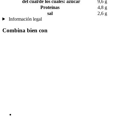
del cual/de los cuales: azúcar
9,6 g
Proteínas
4,8 g
sal
2,6 g
Información legal
Combina bien con