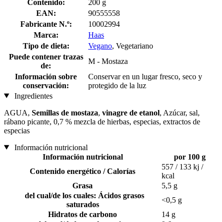
Contenido:
200 g
EAN:
90555558
Fabricante N.º:
10002994
Marca:
Haas
Tipo de dieta:
Vegano
, Vegetariano
Puede contener trazas
M - Mostaza
de:
Información sobre
Conservar en un lugar fresco, seco y
conservación:
protegido de la luz
Ingredientes
AGUA,
Semillas de mostaza
,
vinagre de etanol
, Azúcar, sal,
rábano picante, 0,7 % mezcla de hierbas, especias, extractos de
especias
Información nutricional
Información nutricional
por 100 g
557 / 133 kj /
Contenido energético / Calorías
kcal
Grasa
5,5 g
del cual/de los cuales: Ácidos grasos
<0,5 g
saturados
Hidratos de carbono
14 g