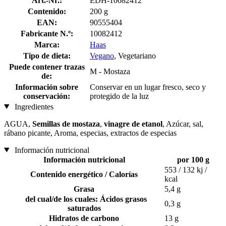
Art.-Nr.:
EDH-10082412
Contenido:
200 g
EAN:
90555404
Fabricante N.º:
10082412
Marca:
Haas
Tipo de dieta:
Vegano
, Vegetariano
Puede contener trazas
M - Mostaza
de:
Información sobre
Conservar en un lugar fresco, seco y
conservación:
protegido de la luz
Ingredientes
AGUA,
Semillas de mostaza
,
vinagre de etanol
, Azúcar, sal,
rábano picante, Aroma, especias, extractos de especias
Información nutricional
Información nutricional
por 100 g
553 / 132 kj /
Contenido energético / Calorías
kcal
Grasa
5,4 g
del cual/de los cuales: Ácidos grasos
0,3 g
saturados
Hidratos de carbono
13 g