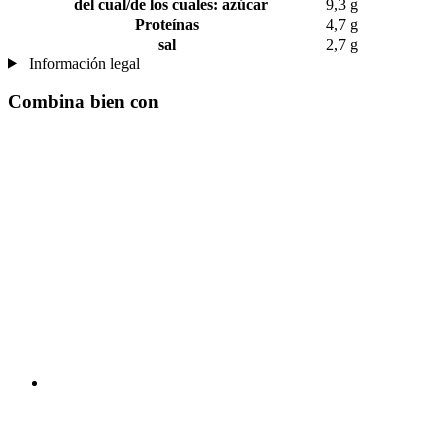
del cual/de los cuales: azúcar
9,3 g
Proteínas
4,7 g
sal
2,7 g
Información legal
Combina bien con